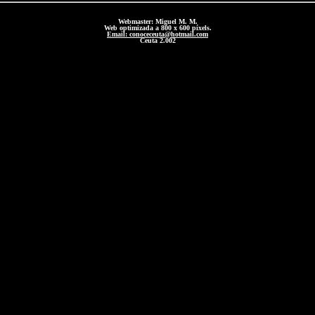
Webmaster: Miguel M. M.
Web optimizada a 800 x 600 píxels.
Email: conoceceuta@hotmail.com
Ceuta 2.002