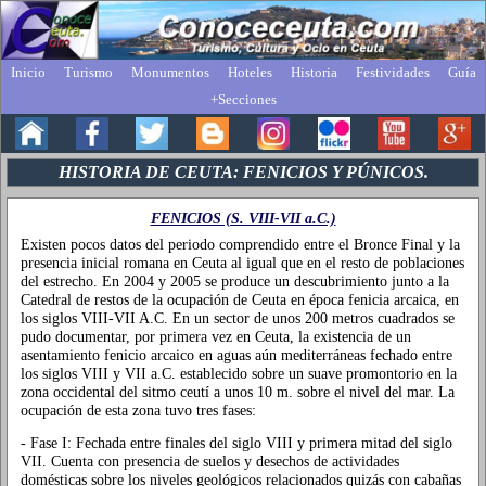
Inicio
Turismo
Monumentos
Hoteles
Historia
Festividades
Guía
+Secciones
HISTORIA DE CEUTA: FENICIOS Y PÚNICOS.
FENICIOS (S. VIII-VII a.C.)
Existen pocos datos del periodo comprendido entre el Bronce Final y la
presencia inicial romana en Ceuta al igual que en el resto de poblaciones
del estrecho. En 2004 y 2005 se produce un descubrimiento junto a la
Catedral de restos de la ocupación de Ceuta en época fenicia arcaica, en
los siglos VIII-VII A.C. En un sector de unos 200 metros cuadrados se
pudo documentar, por primera vez en Ceuta, la existencia de un
asentamiento fenicio arcaico en aguas aún mediterráneas fechado entre
los siglos VIII y VII a.C. establecido sobre un suave promontorio en la
zona occidental del sitmo ceutí a unos 10 m. sobre el nivel del mar. La
ocupación de esta zona tuvo tres fases:
- Fase I: Fechada entre finales del siglo VIII y primera mitad del siglo
VII. Cuenta con presencia de suelos y desechos de actividades
domésticas sobre los niveles geológicos relacionados quizás con cabañas