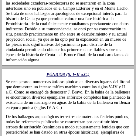
las sociedades cazadoras-recolectoras no se asentaron en la zona
interfosos sino en poblados en el Campo Exterior y en el Monte Hacho.
Se trata de unos hallazgos arqueológicos de excepcional interés para la
historia de Ceuta ya que permiten valorar una fase histórica -la
Protohistoria- de la cual únicamente contábamos previamente con datos
indirectos. Debido a su transcendencia, se optó por su conservación in
situ, pasando practicamente un año entre su descubrimiento y su actual
proyección social, ya que se ha optó por la exposición en un museo de
las piezas más significativas del yacimiento para disfrute de la
ciudadanía permitiendo obtener los primeros datos fiables sobre una
época de la historia de Ceuta – el Bronce final- de la cual carecíamos de
información alguna.
PÚNICOS (S. V-II a.C.)
Se recuperaron numerosas ánforas púnicas en diversos lugares del litoral
que demuestran un intenso tráfico marítimo entre los siglos V-IV y II
a.C. Como se encargó de demostrar J. Bravo. En la bahía de la ballenera
se encontraron diversos ejemplares anfóricos completos han planteado la
existencia de un naufragio en aguas de la bahía de la Ballenera en Benzú
en época púnica (siglos IV A.C.)
De los hallazgos arqueológicos terrestres de materiales fenicios púnicos,
todas las referencias publicadas se caracterizan por constituir bien
errores de atribución (cerámicas a modo supuestamente fenicias que con
posterioridad se han datado en otras épocas históricas), ejemplares de