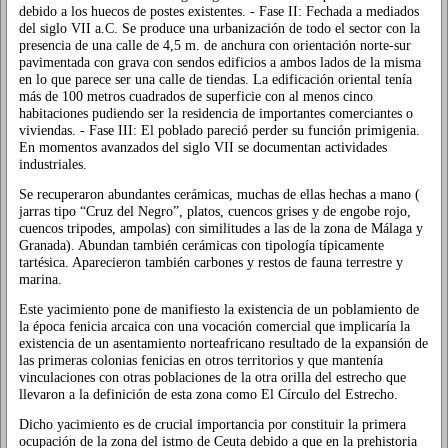
debido a los huecos de postes existentes. - Fase II: Fechada a mediados
del siglo VII a.C. Se produce una urbanización de todo el sector con la
presencia de una calle de 4,5 m. de anchura con orientación norte-sur
pavimentada con grava con sendos edificios a ambos lados de la misma
en lo que parece ser una calle de tiendas. La edificación oriental tenía
más de 100 metros cuadrados de superficie con al menos cinco
habitaciones pudiendo ser la residencia de importantes comerciantes o
viviendas. - Fase III: El poblado pareció perder su función primigenia.
En momentos avanzados del siglo VII se documentan actividades
industriales.
Se recuperaron abundantes cerámicas, muchas de ellas hechas a mano (
jarras tipo “Cruz del Negro”, platos, cuencos grises y de engobe rojo,
cuencos tripodes, ampolas) con similitudes a las de la zona de Málaga y
Granada). Abundan también cerámicas con tipología típicamente
tartésica. Aparecieron también carbones y restos de fauna terrestre y
marina.
Este yacimiento pone de manifiesto la existencia de un poblamiento de
la época fenicia arcaica con una vocación comercial que implicaría la
existencia de un asentamiento norteafricano resultado de la expansión de
las primeras colonias fenicias en otros territorios y que mantenía
vinculaciones con otras poblaciones de la otra orilla del estrecho que
llevaron a la definición de esta zona como El Círculo del Estrecho.
Dicho yacimiento es de crucial importancia por constituir la primera
ocupación de la zona del istmo de Ceuta debido a que en la prehistoria